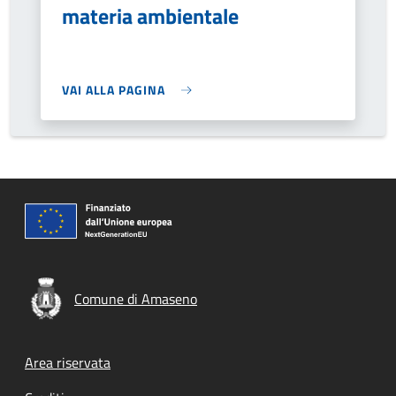
materia ambientale
VAI ALLA PAGINA
Comune di Amaseno
Footer menu
Area riservata