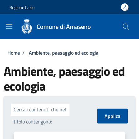
Salta al contenuto principale
Skip to footer content
Regione Lazio
Comune di Amaseno
Briciole di pane
Home
/
Ambiente, paesaggio ed ecologia
Ambiente, paesaggio ed
ecologia
Cerca i contenuti che nel
titolo contengono: