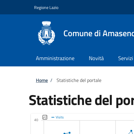
Salta al contenuto principale
Skip to footer content
Regione Lazio
Comune di Amasen
Amministrazione
Novità
Servizi
Briciole di pane
Home
/
Statistiche del portale
Statistiche del po