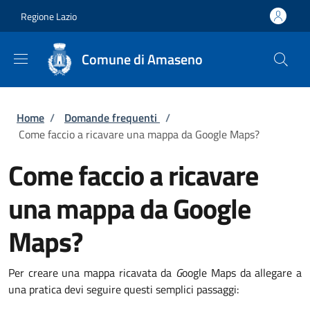
Salta al contenuto principale
Skip to footer content
Regione Lazio
Comune di Amaseno
Briciole di pane
Home
/
Domande frequenti
/
Come faccio a ricavare una mappa da Google Maps?
Come faccio a ricavare
una mappa da Google
Maps?
Per creare una mappa ricavata da
G
oogle Maps da allegare a
una pratica devi seguire questi semplici passaggi: