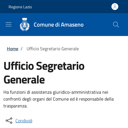
Salta al contenuto principale
Skip to footer content
Regione Lazio
Comune di Amaseno
Briciole di pane
Home
/
Ufficio Segretario Generale
Ufficio Segretario
Generale
Ha funzioni di assistenza giuridico-amministrativa nei
confronti degli organi del Comune ed è responsabile della
trasparenza.
Condividi