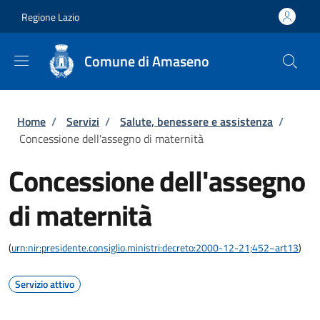
Salta al contenuto principale
Skip to footer content
Regione Lazio
Comune di Amaseno
Briciole di pane
Home
/
Servizi
/
Salute, benessere e assistenza
/
Concessione dell'assegno di maternità
Concessione dell'assegno
di maternità
(
urn:nir:presidente.consiglio.ministri:decreto:2000-12-21;452~art13
)
Servizio attivo