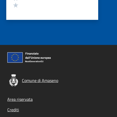
Valuta 1 stelle su 5
Comune di Amaseno
Footer menu
Area riservata
Crediti