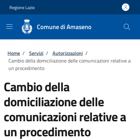
Salta al contenuto principale
Skip to footer content
Regione Lazio
Comune di Amaseno
Briciole di pane
Home
/
Servizi
/
Autorizzazioni
/
Cambio della domiciliazione delle comunicazioni relative a
un procedimento
Cambio della
domiciliazione delle
comunicazioni relative a
un procedimento