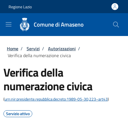
Salta al contenuto principale
Skip to footer content
Regione Lazio
Comune di Amaseno
Briciole di pane
Home
/
Servizi
/
Autorizzazioni
/
Verifica della numerazione civica
Verifica della
numerazione civica
(
urn:nir:presidente.repubblica:decreto:1989-05-30;223~art43
)
Servizio attivo