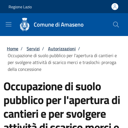
Salta al contenuto principale
Skip to footer content
Regione Lazio
Comune di Amaseno
Briciole di pane
Home
/
Servizi
/
Autorizzazioni
/
Occupazione di suolo pubblico per l'apertura di cantieri e
per svolgere attività di scarico merci e traslochi: proroga
della concessione
Occupazione di suolo
pubblico per l'apertura di
cantieri e per svolgere
attività di scarico merci e