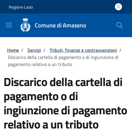
Salta al contenuto principale
Skip to footer content
Regione Lazio
Comune di Amaseno
Briciole di pane
Home
/
Servizi
/
Tributi, finanze e contravvenzioni
/
Discarico della cartella di pagamento o di ingiunzione di
pagamento relativo a un tributo
Discarico della cartella di
pagamento o di
ingiunzione di pagamento
relativo a un tributo