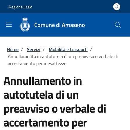
Salta al contenuto principale
Skip to footer content
Regione Lazio
Comune di Amaseno
Briciole di pane
Home
/
Servizi
/
Mobilità e trasporti
/
Annullamento in autotutela di un preavviso o verbale di
accertamento per inesattezze
Annullamento in
autotutela di un
preavviso o verbale di
accertamento per