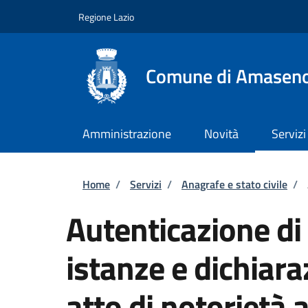
Salta al contenuto principale
Skip to footer content
Regione Lazio
Comune di Amasen
Amministrazione
Novità
Servizi
Briciole di pane
Home
/
Servizi
/
Anagrafe e stato civile
/
Autenticazione di 
istanze e dichiara
atto di notorietà 