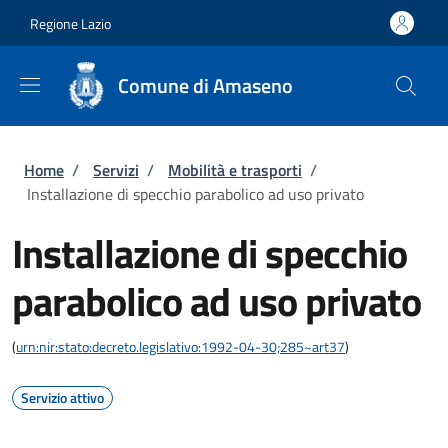
Salta al contenuto principale
Skip to footer content
Regione Lazio
Comune di Amaseno
Briciole di pane
Home
/
Servizi
/
Mobilità e trasporti
/
Installazione di specchio parabolico ad uso privato
Installazione di specchio
parabolico ad uso privato
(
urn:nir:stato:decreto.legislativo:1992-04-30;285~art37
)
Servizio attivo