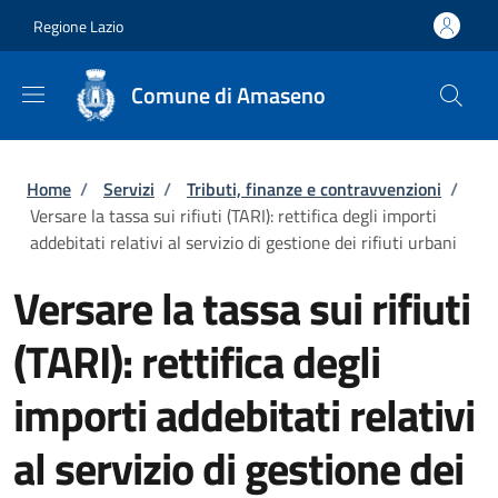
Salta al contenuto principale
Skip to footer content
Regione Lazio
Comune di Amaseno
Briciole di pane
Home
/
Servizi
/
Tributi, finanze e contravvenzioni
/
Versare la tassa sui rifiuti (TARI): rettifica degli importi
addebitati relativi al servizio di gestione dei rifiuti urbani
Versare la tassa sui rifiuti
(TARI): rettifica degli
importi addebitati relativi
al servizio di gestione dei