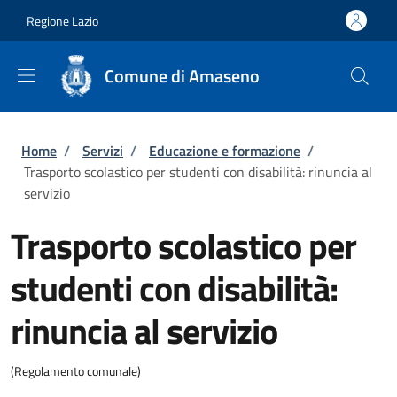
Salta al contenuto principale
Skip to footer content
Regione Lazio
Comune di Amaseno
Briciole di pane
Home
/
Servizi
/
Educazione e formazione
/
Trasporto scolastico per studenti con disabilità: rinuncia al
servizio
Trasporto scolastico per
studenti con disabilità:
rinuncia al servizio
(Regolamento comunale)